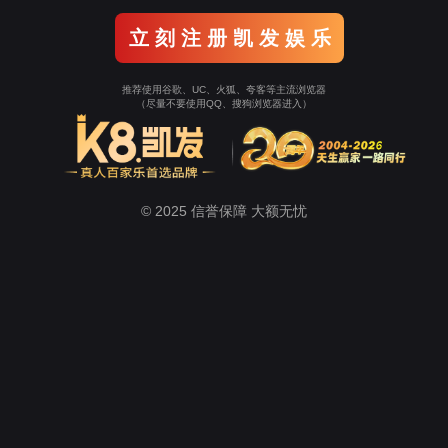
立 刻 注 册 凯 发 娱 乐
推荐使用谷歌、UC、火狐、夸客等主流浏览器
（尽量不要使用QQ、搜狗浏览器进入）
© 2025 信誉保障 大额无忧