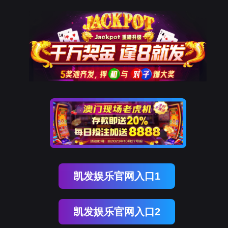
凯发娱乐官网入口1
凯发娱乐官网入口2